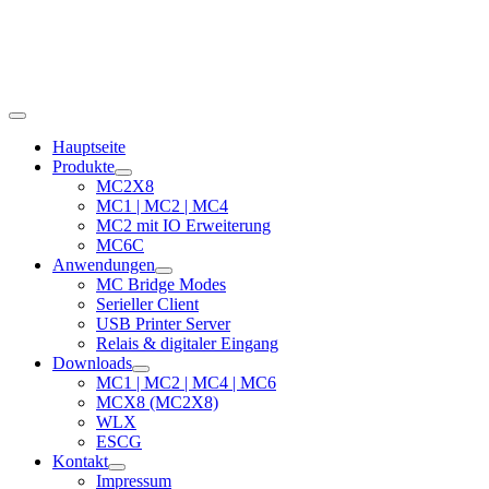
Hauptseite
Produkte
MC2X8
MC1 | MC2 | MC4
MC2 mit IO Erweiterung
MC6C
Anwendungen
MC Bridge Modes
Serieller Client
USB Printer Server
Relais & digitaler Eingang
Downloads
MC1 | MC2 | MC4 | MC6
MCX8 (MC2X8)
WLX
ESCG
Kontakt
Impressum